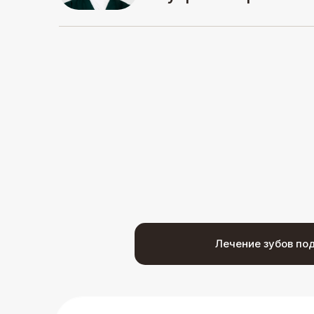
Лечение зубов
под микроскопом
Современный метод, позволяющий повысить
точность и эффективность лечения. Микроскоп
увеличивает изображение зуба в несколько
раз, что даёт возможность стоматологу
проводить лечение с минимальной
Лечение зубов по
вероятностью повторной инфекции, более
быстрому заживлению и улучшению внешнего
вида зубов.