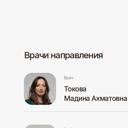
Врачи направления
Врач
Врач
Токова
Мадина Ахматовна
Врач
Врач
Чагаров
Арсен Ахматович
Врач
Врач