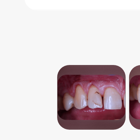
Качественное лечен
Лечение зубов под микроскопом минимизирует риск 
и осложнений.
Стоимость наших услуг
Наименование услуги
Лечение кариеса
Лечение пульпита