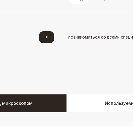
Ос
ме
Вра
пор
здо
осл
Пом
д микроскопом
Используем
отв
их 
Поз
кан
фун