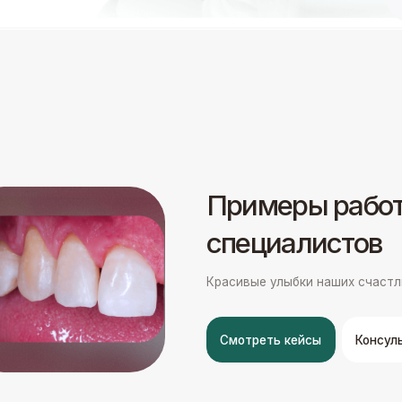
Смотреть кейсы
Консультация
ие
Лечение зуб
проводится 
стоматолога
ошибок
и является б
и малоинваз
о