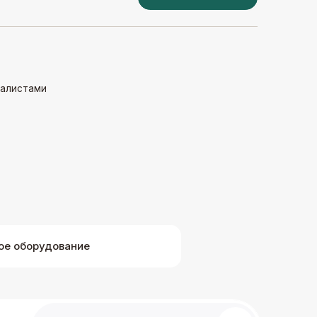
новные преимущества
тода:
ч может удалить только
ажённые ткани, не затрагивая
ровые, снижая риск
ожнений.
огает врачу видеть нетипичные
ое оборудование
етвления каналов и качественно
запломбировать.
воляет деликатно вскрыть
ал и сохранить
кциональность зуба.