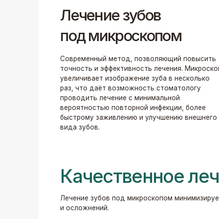
Качественное лечен
Лечение зубов под микроскопом минимизирует риск 
и осложнений.
Микроскопы
Наши специалисты используют в своей работе
микроскопы Alltion AM-2000 PLUS и Alltion AM-
5000. Они обеспечивают безопасное и
комфортное лечение для пациента, так как
врач имеет возможность работать с большей
точностью и аккуратностью.