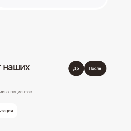
ов под микроскопом
опытными
ми
езопасным
ивным методом.
Стоимость услуги
от 4 900 ₽
т 13 500 ₽