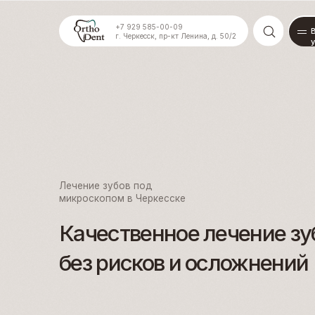
+7 929 585-00-09
Все
г. Черкесск, пр-кт Ленина, д. 50/2
услуги
Лечение зубов под
микроскопом в Черкесске
Качественное лечение зубов
без рисков и осложнений